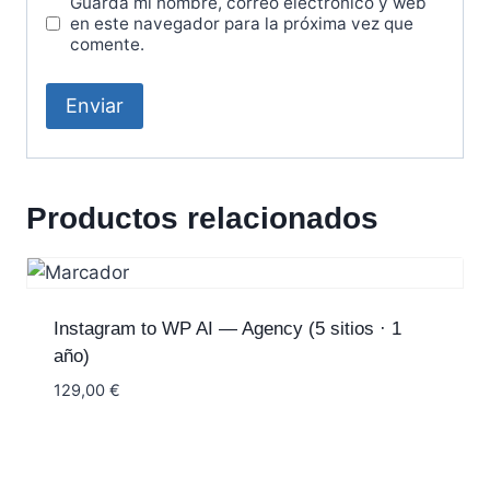
Guarda mi nombre, correo electrónico y web
en este navegador para la próxima vez que
comente.
A
l
Productos relacionados
t
e
r
n
a
Instagram to WP AI — Agency (5 sitios · 1
t
año)
i
v
129,00
€
e
: