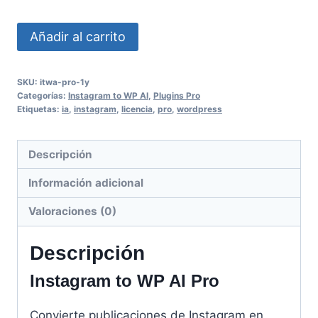
Instagram
Alternative:
Añadir al carrito
to
WP
SKU:
itwa-pro-1y
AI
Categorías:
Instagram to WP AI
,
Plugins Pro
—
Etiquetas:
ia
,
instagram
,
licencia
,
pro
,
wordpress
Pro
(1
Descripción
sitio
Información adicional
·
1
Valoraciones (0)
año)
cantidad
Descripción
Instagram to WP AI Pro
Convierte publicaciones de Instagram en